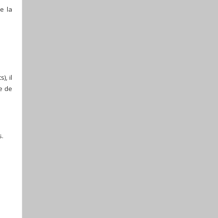
e la
), il
te de
s.